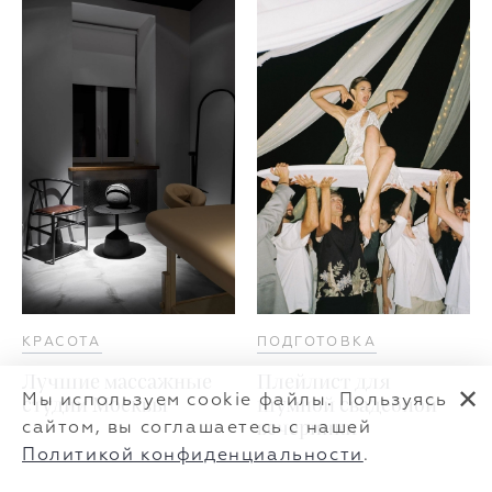
КРАСОТА
ПОДГОТОВКА
Лучшие массажные
Плейлист для
✕
Мы используем cookie файлы. Пользуясь
студии Москвы
шумной свадебной
сайтом, вы соглашаетесь с нашей
вечеринки
Политикой конфиденциальности
.