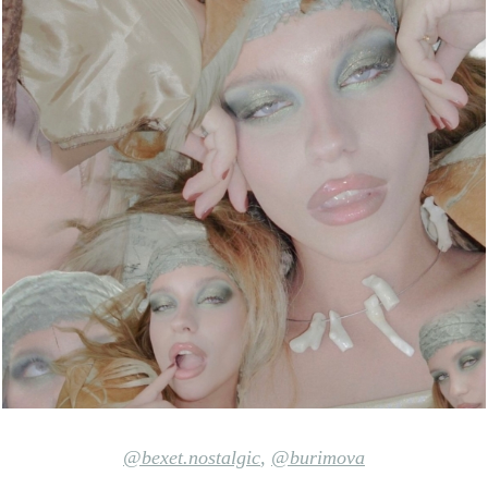
@bexet.nostalgic
,
@burimova