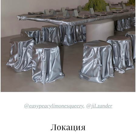
@easypeacylimonesqueezy
,
@jil.zander
Локация