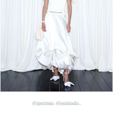
@sportmax
,
@wedstudio_