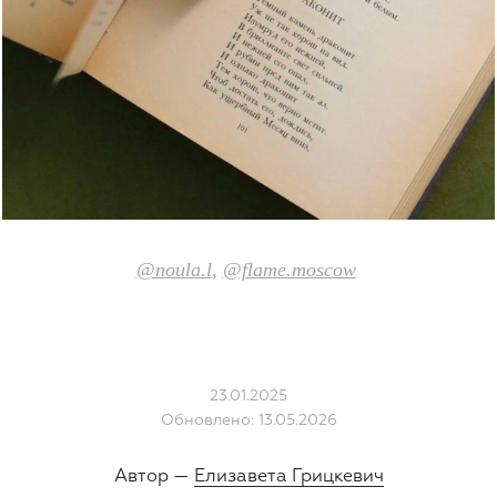
@noul
a.l
,
@flame.moscow
23.01.2025
Обновлено: 13.05.2026
Автор —
Елизавета Грицкевич