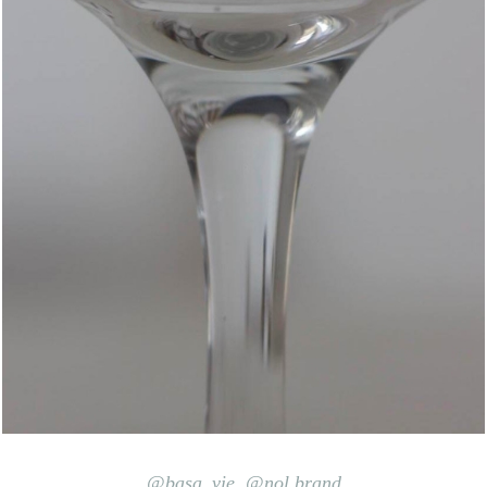
@basa_
vie
,
@nol.brand