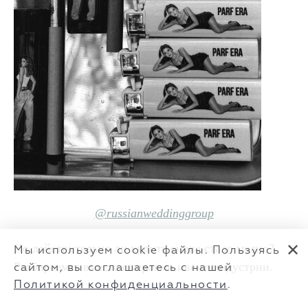
@russianweddinggroup
Но действительно ли курить снова стало модно?
✕
Мы используем cookie файлы. Пользуясь
Разбираемся вместе с героями ивент-индустрии.
сайтом, вы соглашаетесь с нашей
Политикой конфиденциальности
.