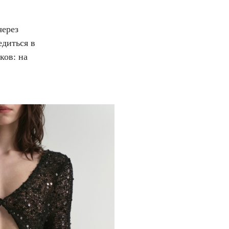
через
едиться в
ков: на