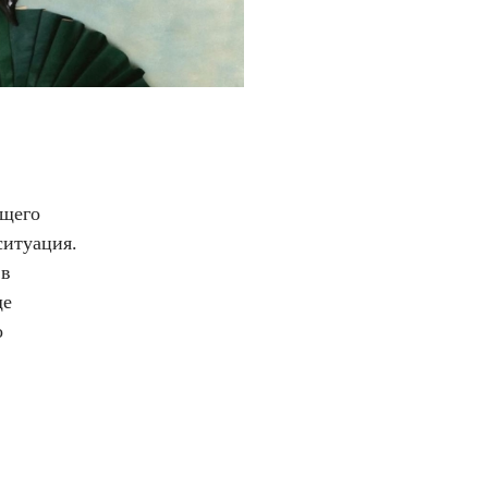
ящего
ситуация.
 в
ще
о