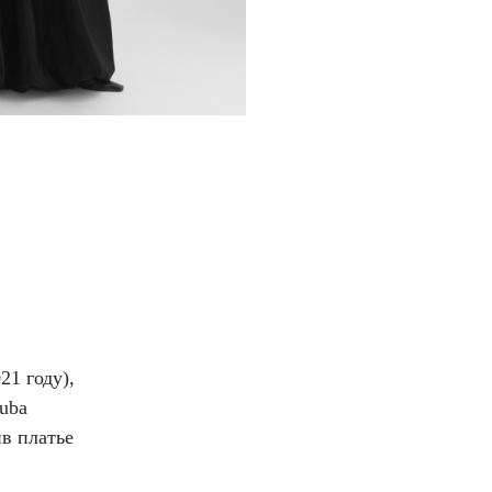
21 году),
uba
ив платье