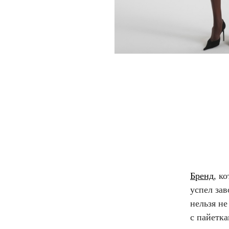
Бренд
, к
успел за
нельзя не
с пайетка