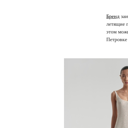
Бренд
заи
летящие 
этом можн
Петровке