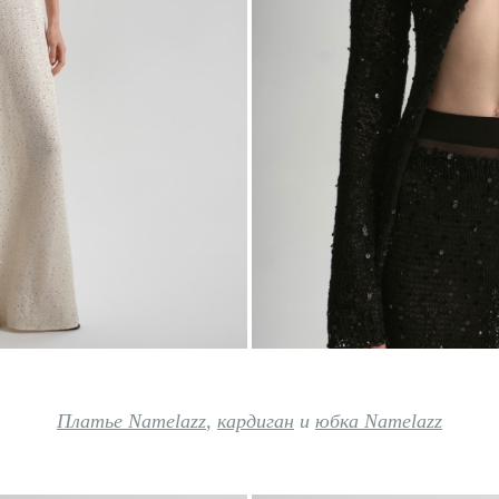
Платье Namelazz
,
кардиган
и
юбка Namelazz