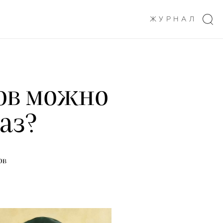
ЖУРНАЛ
ов можно
аз?
ов