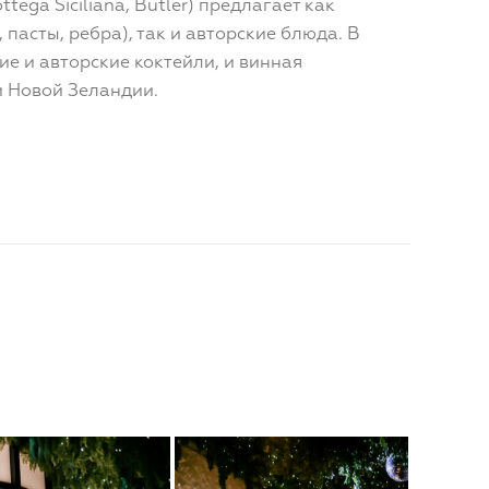
tega Siciliana, Butler) предлагает как
 пасты, ребра), так и авторские блюда. В
ие и авторские коктейли, и винная
и Новой Зеландии.