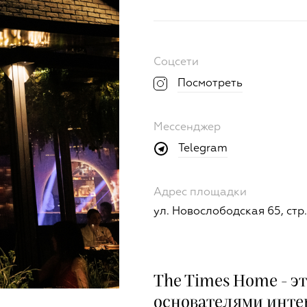
Соцсети
Посмотреть
Мессенджер
Telegram
Адрес площадки
ул. Новослободская 65, стр.
The Times Home - э
основателями инте