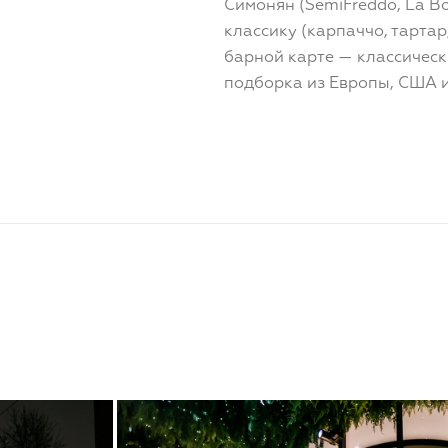
Симонян (SemiFreddo, La Bot
классику (карпаччо, тартар,
барной карте — классическ
подборка из Европы, США 