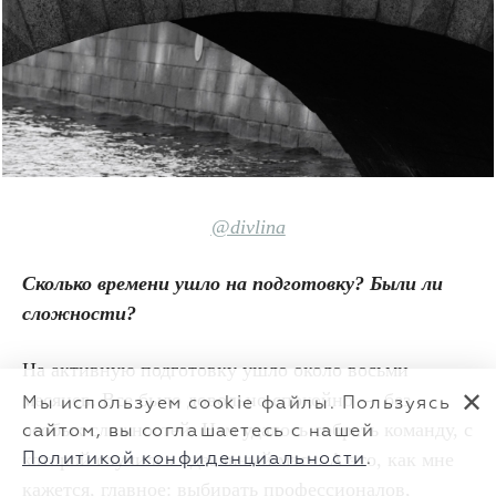
@divlina
Сколько времени ушло на подготовку? Были ли
сложности?
На активную подготовку ушло около восьми
месяцев. Все было довольно спокойно — без
✕
Мы используем cookie файлы. Пользуясь
особых сложностей. Нам удалось собрать команду, с
сайтом, вы соглашаетесь с нашей
которой случился идеальный мэтч. А это, как мне
Политикой конфиденциальности
.
кажется, главное: выбирать профессионалов,