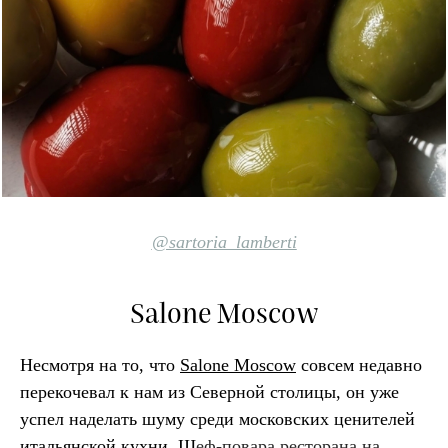
@sartoria_lamberti
Salone Moscow
Несмотря на то, что
Salone Moscow
совсем недавно
перекочевал к нам из Северной столицы, он уже
успел наделать шуму среди московских ценителей
итальянской кухни. Ш
еф-повара ресторана на