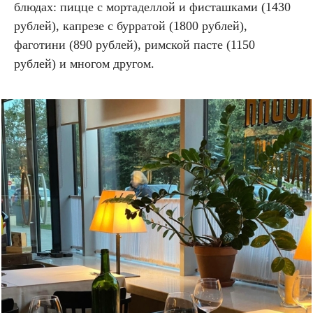
блюдах: пицце с мортаделлой и фисташками (1430
рублей), капрезе с бурратой (1800 рублей),
фаготини (890 рублей), римской пасте (1150
рублей) и многом другом.