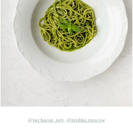
@nechaeva_july
,
@probka.moscow