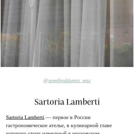
@semifreddorest_msc
Sartoria Lamberti
Sartoria Lamberti
— первое в России
гастрономическое ателье, в кулинарной главе
которого стоит известный в московском