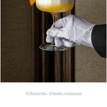
@tkorneyko
,
@butler.restaurant