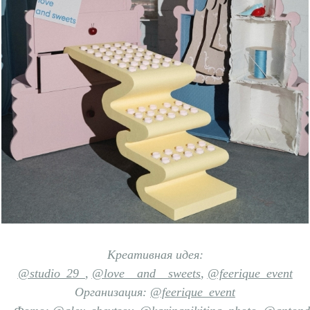
Креативная идея:
@studio_29_
,
@love__and__sweets
,
@feerique_event
Организация:
@feerique_event