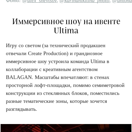
Фото:
@alex_shevtsov
,
@karinanikitina_photo
,
@antond
Иммерсивное шоу на ивенте
Ultima
Игру со светом (за технический продакшен
отвечали Create Production) и грандиозное
иммерсивное шоу устроила команда Ultima в
коллаборации с креативным агентством
BALAGAN. Масштабы впечатляют: в стенах
просторной лофт-площадки, помимо семиметровой
конструкции из стеклянных блоков, поместились
разные тематические зоны, которые хочется
разглядывать.