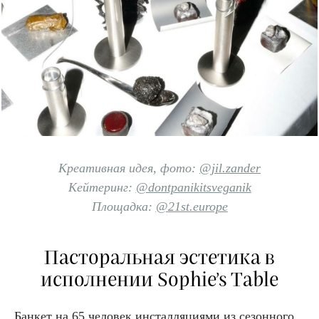
Креативная идея, фото:
@jil.zander
Кейтеринг:
@dontpanikitsveganik
Площадка:
@21st.europe
Пасторальная эстетика в
исполнении Sophie’s Table
Банкет на 65 человек инсталляциями из сезонного