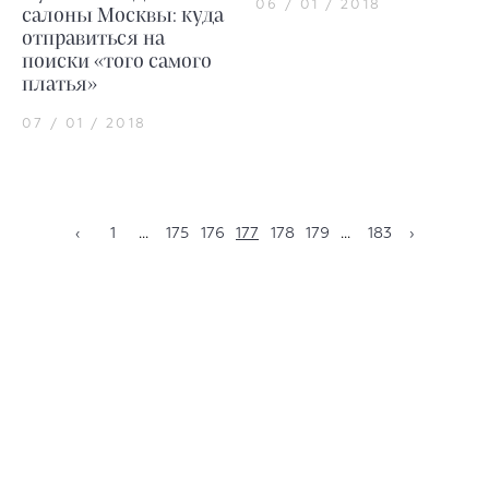
06 / 01 / 2018
салоны Москвы: куда
отправиться на
поиски «того самого
платья»
07 / 01 / 2018
‹
1
...
175
176
177
178
179
...
183
›