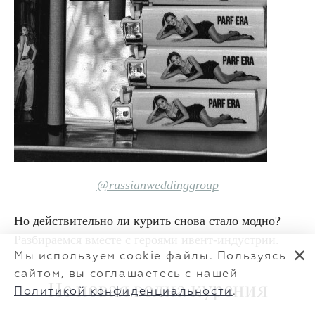
@russianweddinggroup
Но действительно ли курить снова стало модно?
Разбираемся вместе с героями ивент-индустрии.
✕
Мы используем cookie файлы. Пользуясь
сайтом, вы соглашаетесь с нашей
Не новая волна курения
Политикой конфиденциальности
.