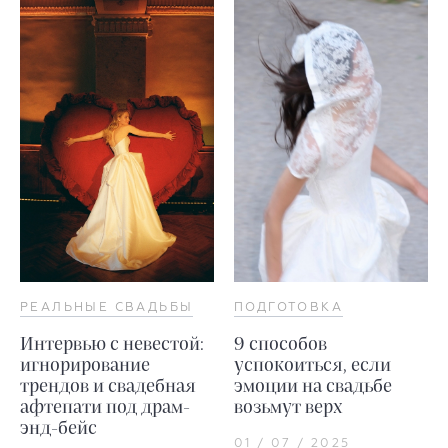
РЕАЛЬНЫЕ СВАДЬБЫ
ПОДГОТОВКА
Интервью с невестой:
9 способов
игнорирование
успокоиться, если
трендов и свадебная
эмоции на свадьбе
афтепати под драм-
возьмут верх
энд-бейс
01 / 07 / 2025