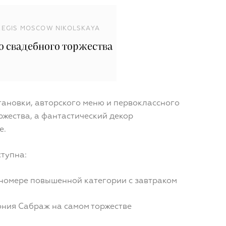
 REGIS MOSCOW NIKOLSKAYA
о свадебного торжества
ановки, авторского меню и первоклассного
ржества, а фантастический декор
е.
тупна:
 номере повышенной категории с завтраком
ния Сабраж на самом торжестве