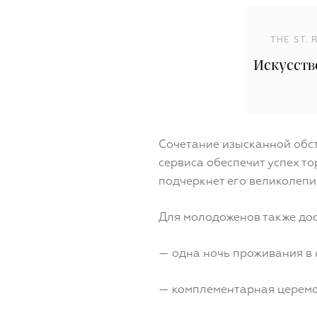
THE ST.
Искусств
Сочетание изысканной обст
сервиса обеспечит успех то
подчеркнет его великолепи
Для молодоженов также дос
— одна ночь проживания в
— комплементарная церемо