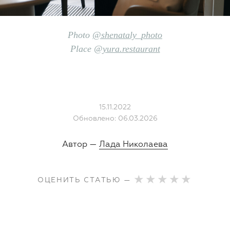
Photo
@shenataly_photo
Place @
yura.restaurant
15.11.2022
Обновлено: 06.03.2026
Автор —
Лада Николаева
ОЦЕНИТЬ СТАТЬЮ —