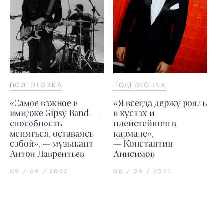
ПОДГОТОВКА
ПОДГОТОВКА
«Самое важное в
«Я всегда держу рояль
имидже Gipsy Band —
в кустах и
способность
плейстейшен в
меняться, оставаясь
кармане»,
собой», — музыкант
— Константин
Антон Лаврентьев
Анисимов
09 / 09 / 2022
08 / 09 / 2022