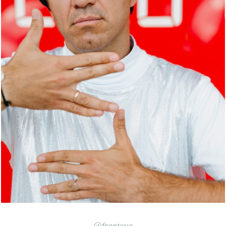
@
frantova