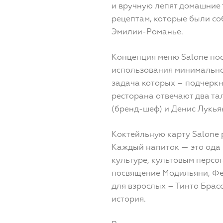
и вручную лепят домашние 
рецептам, которые были со
Эмилии-Романье.
Концепция меню Salone пос
использования минимально
задача которых – подчеркн
ресторана отвечают два т
(бренд-шеф) и Денис Лукья
Коктейльную карту Salone
Каждый напиток — это ода 
культуре, культовым персон
посвящение Модильяни, Фе
для взрослых – Тинто Брас
история.