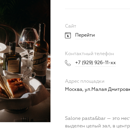
Сайт
Перейти
Контактный телефон
+7 (929) 926-11-xx
Адрес площадки
Москва, ул.Малая Дмитровк
Salone pasta&bar — это мест
выделен целый зал, в центр