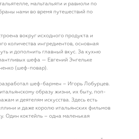
тальятелле, мальтальяти и равиоли по
браны нами во время путешествий по
троена вокруг исходного продукта и
го количества ингредиентов, основная
уть и дополнить главный вкус. За кухню
алантливых шефа — Евгений Энгельке
ненко (шеф-повар).
 разработал шеф-бармен – Игорь Лобурцев.
итальянскому образу жизни, их быту, поп-
ажам и деятелям искусства. Здесь есть
ллини и даже королю итальянских фильмов
су. Один коктейль – одна маленькая