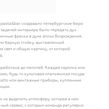
 pasta&bar создавало петербургское бюро
 задачей интерьера было передать дух
ничные фрески в духе эпохи Возрождения,
ую барную стойку, выставленный
 свет и общую картину, от которой
д.
оработана до мелочей. Каждая тарелка или
рию, будь то культовая итальянская посуда
 Zalto или винтажные приборы, купленные
анции.
о не выделить атмосферу, которая в нем
ный сервис, с которым команда регулярно