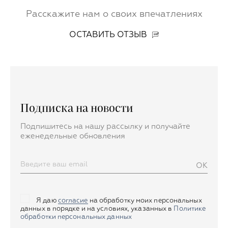
которой получилось реализовать все и
комфорта в столь
Расскажите нам о своих впечатлениях
даже больше !
важный день.»
ОСТАВИТЬ ОТЗЫВ
Спасибо Вам за наше спокойствие до ,
заботу и эмоции во время и воспоминания
после.
Обнимаем и рекомендуем абсолютно всем ,
кто хочет насладиться этим важным днём и
Подписка на новости
не беспокоиться ни о чем ! Все точно будет
Подпишитесь на нашу рассылку и получайте
волшебно !
еженедельные обновления
OK
Я даю
согласие
на обработку моих персональных
данных в порядке и на условиях, указанных в
Политике
обработки персональных данных